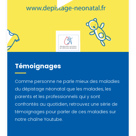
Témoignages
Comme personne ne parle mieux des maladies
du dépistage néonatal que les malades, les
parents et les professionnels qui y sont
confrontés au quotidien, retrouvez une série de
témoignages pour parler de ces maladies sur
notre chaîne Youtube.