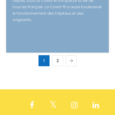
Depuis 2020, la Covid-19 a impacté la vie de
tous les français. La Covid-19 a aussi bouleversé
le fonctionnement des hôpitaux et des
soignants.
1
2