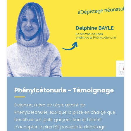
Phénylcétonurie – Témoignage
Delphine, mère de Léon, atteint de
Phénylcétonurie, explique la prise en charge que
bénéficie son petit garçon Léon et l'intérêt
d'accepter le plus tôt possible le dépistage