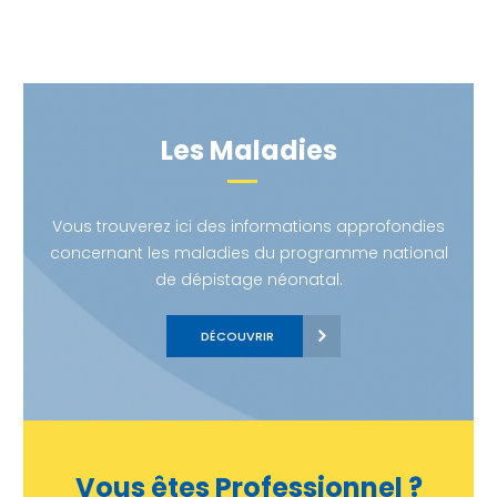
Les Maladies
Vous trouverez ici des informations approfondies
concernant les maladies du programme national
de dépistage néonatal.
DÉCOUVRIR
Vous êtes Professionnel ?