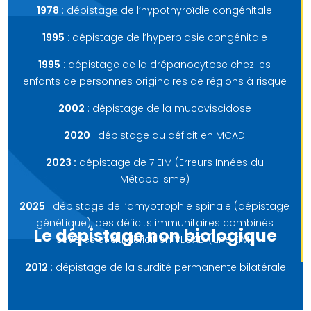
1978
: dépistage de l’hypothyroïdie congénitale
1995
: dépistage de l’hyperplasie congénitale
1995
: dépistage de la drépanocytose chez les
enfants de personnes originaires de régions à risque
2002
: dépistage de la mucoviscidose
2020
: dépistage du déficit en MCAD
2023 :
dépistage de 7 EIM (Erreurs Innées du
Métabolisme)
2025
: dépistage de l’amyotrophie spinale (dépistage
génétique), des déficits immunitaires combinés
Le dépistage non biologique
sévères et du déficit en VLCAD (une EIM)
2012
: dépistage de la surdité permanente bilatérale